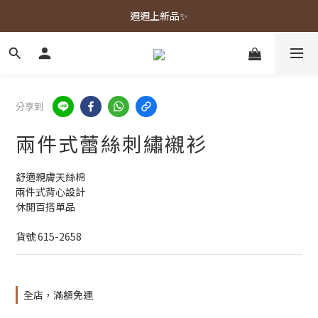
春夏新品上市🌿
週週上新品✨
春夏新品上市🌿
分享到
兩件式蕾絲刺繡襯衫
舒適親膚天絲棉
兩件式背心設計
休閒百搭單品
貨號 615-2658
全店，滿額免運