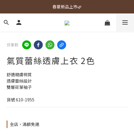
春夏新品上市🌿
春夏新品上市🌿
週週上新品✨
春夏新品上市🌿
分享到
氣質蕾絲透膚上衣 2色
舒適親膚棉質
透膚蕾絲設計
雙層荷葉袖子
貨號 610-1955
全店，滿額免運