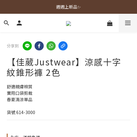
春夏新品上市🌿
週週上新品✨
春夏新品上市🌿
分享到
【佳葳Justwear】涼感十字
紋錐形褲 2色
舒適親膚棉質
實用口袋剪裁
春夏清涼單品
貨號 614-3000