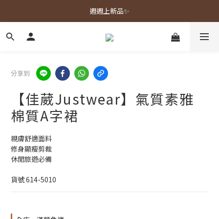
春夏新品上市🌿
週週上新品✨
春夏新品上市🌿
分享到
【佳葳Justwear】氣質素雅
棉質A字裙
親膚舒適面料
修身顯瘦剪裁
休閒旅遊必備
貨號 614-5010