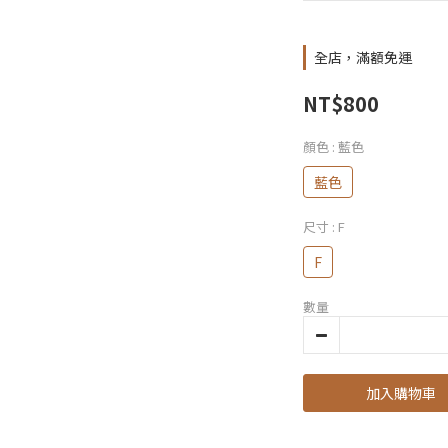
全店，滿額免運
NT$800
顏色
: 藍色
藍色
尺寸
: F
F
數量
加入購物車