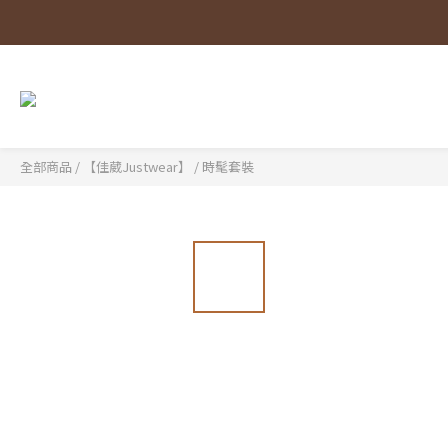
全部商品
/
【佳葳Justwear】
/
時髦套裝