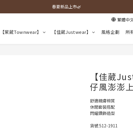
春夏新品上市🌿
春夏新品上市🌿
繁體中
週週上新品✨
【棠葳Townwear】
【佳葳Justwear】
風格企劃
所
春夏新品上市🌿
【佳葳Jus
仔風澎澎
舒適親膚棉質
休閒套裝搭配
閃耀鑽飾造型
貨號 512-1911