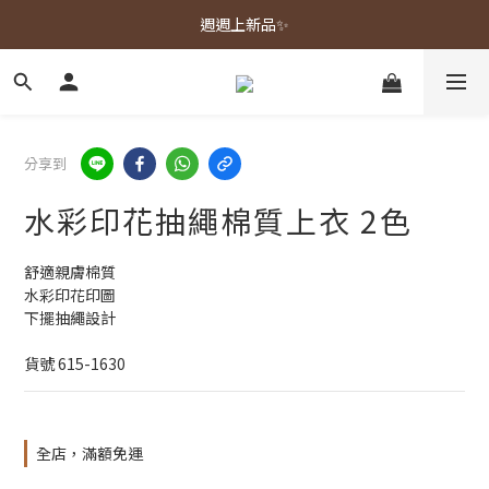
春夏新品上市🌿
週週上新品✨
春夏新品上市🌿
分享到
水彩印花抽繩棉質上衣 2色
舒適親膚棉質
水彩印花印圖
下擺抽繩設計
貨號 615-1630
全店，滿額免運