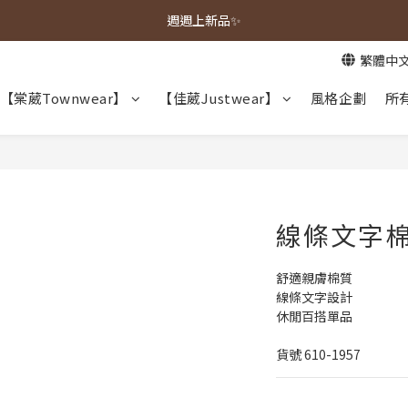
春夏新品上市🌿
週週上新品✨
繁體中
春夏新品上市🌿
【棠葳Townwear】
【佳葳Justwear】
風格企劃
所
線條文字
舒適親膚棉質
線條文字設計
休閒百搭單品
貨號 610-1957