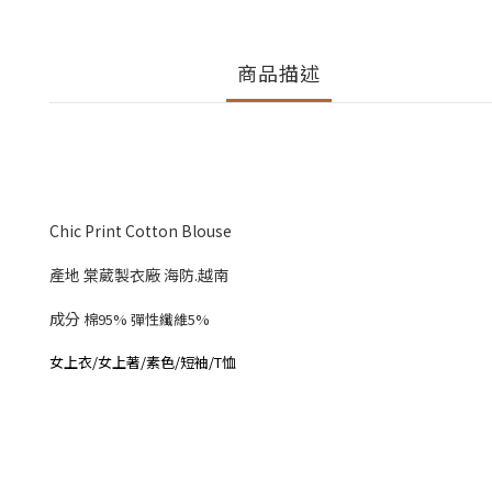
商品描述
Chic Print Cotton Blouse
產地 棠葳製衣廠 海防.越南
成分
棉95% 彈性纖維5%
女上衣/女上著/素色/短袖/T恤