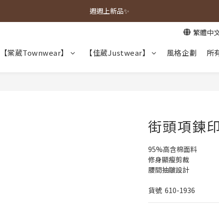
春夏新品上市🌿
週週上新品✨
繁體中
春夏新品上市🌿
【棠葳Townwear】
【佳葳Justwear】
風格企劃
所
街頭項鍊印
95%高含棉面料
修身顯瘦剪裁
腰間抽皺設計
貨號  610-1936