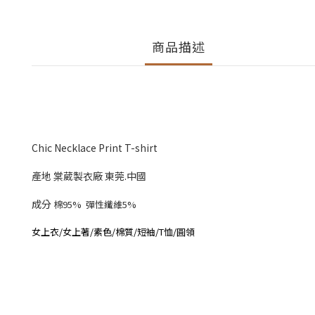
商品描述
Chic Necklace Print T-shirt
產地 棠葳製衣廠 東莞.中國
成分
棉95% 彈性纖維5%
女上衣/女上著/素色/棉質/短袖/T恤/圓領