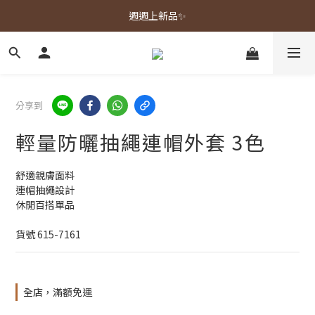
春夏新品上市🌿
週週上新品✨
春夏新品上市🌿
分享到
輕量防曬抽繩連帽外套 3色
舒適親膚面料
連帽抽繩設計
休閒百搭單品
貨號 615-7161
全店，滿額免運