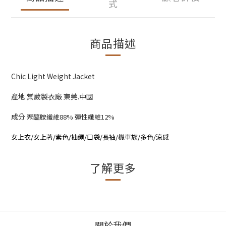
式
商品描述
Chic Light Weight Jacket
產地 棠葳製衣廠 東莞.中國
成分
聚醯胺纖維88% 彈性纖維12%
女上衣/女上著/素色/抽繩/口袋/長袖/機車族/多色/涼感
了解更多
關於我們