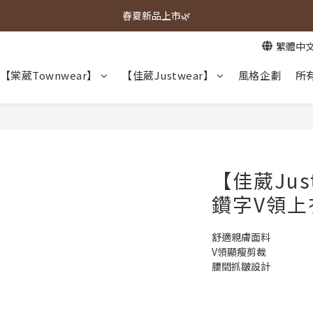
春夏新品上市🌿
春夏新品上市🌿
繁體中
週週上新品✨
【棠葳Townwear】
【佳葳Justwear】
風格企劃
所
春夏新品上市🌿
【佳葳Jus
鑽字V領上
舒適親膚面料
V領顯瘦剪裁
腰間抓皺設計