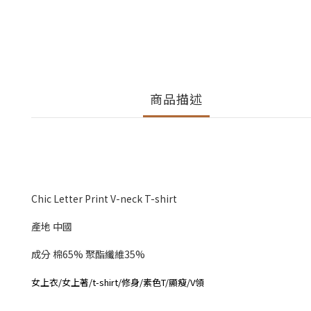
商品描述
Chic Letter Print V-neck T-shirt
產地 中國
成分 棉65% 聚酯纖維35%
女上衣/女上著/t-shirt/修身/素色T/顯瘦/V領