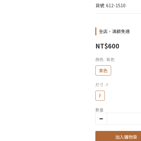
貨號  612-1510
全店，滿額免運
NT$600
顏色
: 紫色
紫色
尺寸
: F
F
數量
加入購物車