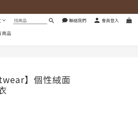
文
聯絡我們
會員登入
有商品
立即購買
twear】個性絨面
衣