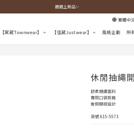
春夏新品上市🌿
週週上新品✨
繁體中
春夏新品上市🌿
【棠葳Townwear】
【佳葳Justwear】
風格企劃
所
休閒抽繩開
舒柔親膚面料
實用口袋剪裁
後側開衩設計
貨號 615-5573