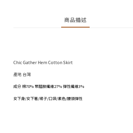
商品描述
Chic Gather Hem Cotton Skirt
產地 台灣
成分 棉70% 聚醯胺纖維27% 彈性纖維3%
女下身/女下著/裙子/口袋/素色/腰頭彈性