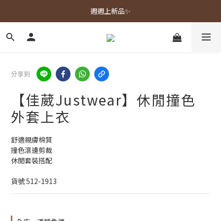
春夏新品上市🌿
週週上新品✨
春夏新品上市🌿
分享到
【佳葳Justwear】休閒撞色
外套上衣
舒適親膚棉質
撞色滾邊剪裁
休閒套裝搭配
貨號 512-1913