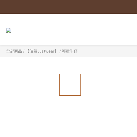
全部商品
/
【佳葳Justwear】
/
輕量牛仔