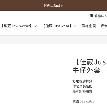
春夏新品上市🌿
週週上新品✨
繁體中
春夏新品上市🌿
【棠葳Townwear】
【佳葳Justwear】
風格企劃
所
【佳葳Jus
牛仔外套
舒適親膚棉質
休閒套裝搭配
亮彩釦飾設計
貨號 512-1912