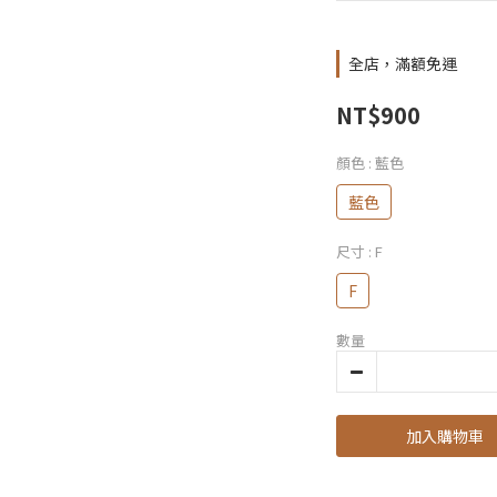
全店，滿額免運
NT$900
顏色
: 藍色
藍色
尺寸
: F
F
數量
加入購物車