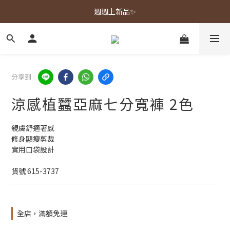
春夏新品上市🌿
週週上新品✨
春夏新品上市🌿
分享到
涼感植蠶亞麻七分寬褲 2色
親膚舒適著感
修身顯瘦剪裁
實用口袋設計
貨號 615-3737
全店，滿額免運