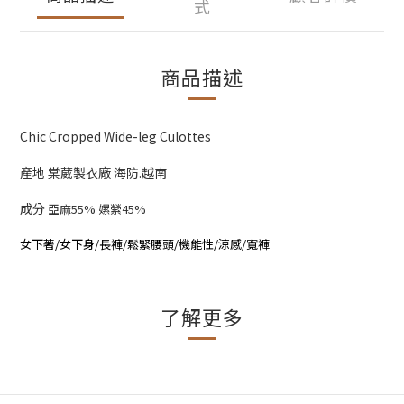
式
商品描述
Chic Cropped Wide-leg Culottes
產地 棠葳製衣廠 海防.越南
成分
亞麻55% 嫘縈45%
女下著/女下身/長褲/鬆緊腰頭/機能性/涼感/寬褲
了解更多