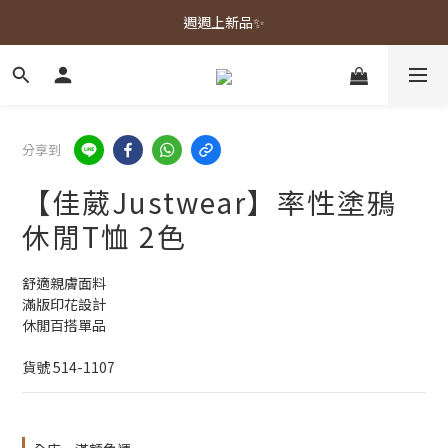
春夏新品上市🌿
週週上新品✨
春夏新品上市🌿
分享到
【佳葳Justwear】率性塗鴉
休閒T恤 2色
舒適親膚面料
滿版印花設計
休閒百搭單品
貨號 514-1107