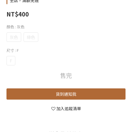
全店，滿額免運
NT$400
顏色
: 灰色
灰色
綠色
尺寸
: F
F
售完
貨到通知我
加入追蹤清單