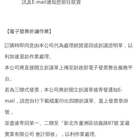
E-mail
訊及
通知您前往取貨
【電子發票折讓作業】
訂購時即同意由本公司代為處理銷貨退回或折讓證明單，以
利加速退款作業處理。
本公司將直接開立折讓單上傳至財政部電子發票整合服務平
台。
E-
若為三聯式發票，本公司將於開立折讓單後寄發通知
mail
，請您自行下載檔案印出四聯折讓單、蓋上發票章掛
號，
87
並盡速寄回第一、二聯至『新北市蘆洲區信義路
號
棠葳
實業有限公司
會計部收』，以利作業處理。