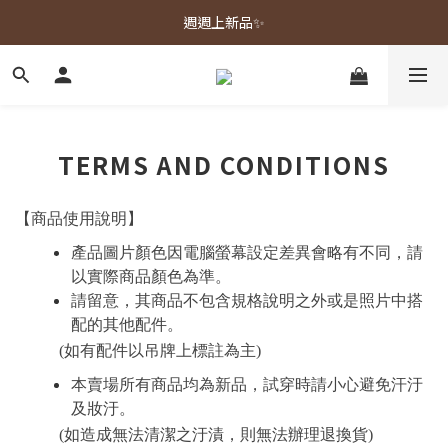
春夏新品上市🌿
週週上新品✨
春夏新品上市🌿
TERMS AND CONDITIONS
【商品使用說明】
產品圖片顏色因電腦螢幕設定差異會略有不同，請
以實際商品顏色為準。
請留意，其商品不包含規格說明之外或是照片中搭
配的其他配件。
(
如有配件以吊牌上標註為主)
本賣場所有商品均為新品，試穿時請小心避免汗汙
及妝汙。
(
如造成無法清潔之汙漬，則無法辦理退換貨)