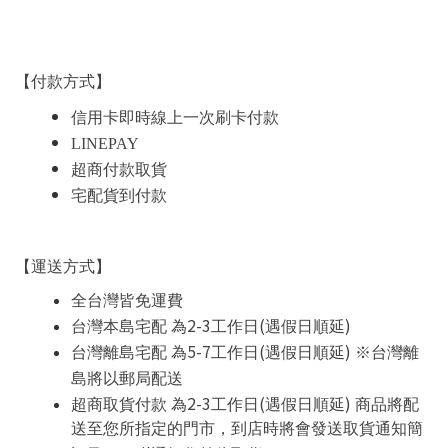
【付款方式】
信用卡即時線上一次刷卡付款
LINEPAY
超商付款取貨
宅配貨到付款
【運送方式】
全台灣皆免運費
2-3
(
)
台灣本島宅配 為
工作日
遇假日順延
5-7
(
)
台灣離島宅配 為
工作日
遇假日順延
※
台灣離
島將以郵局配送
2-3
(
)
超商取貨付款 為
工作日
遇假日順延
商品將配
送至您所指定的門市，到店時將會發送取貨通知簡