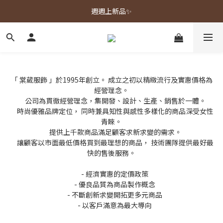
春夏新品上市🌿
週週上新品✨
春夏新品上市🌿
「 棠葳服飾 」於1995年創立。 成立之初以精緻流行及實惠價格為
經營理念。
公司為貫徹經營理念，集開發、設計、生產、銷售於一體。
時尚優雅品牌定位， 同時兼具知性與感性多樣化的商品深受女性
青睞。
提供上千款商品滿足顧客求新求變的需求。
讓顧客以市面最低價格買到最理想的商品， 技術團隊提供最好最
快的售後服務。
- 經濟實惠的定價政策
- 優良品質為商品製作概念
- 不斷創新求變開拓更多元商品
- 以客戶滿意為最大導向