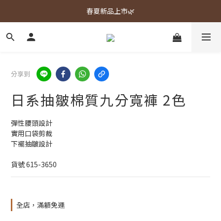
春夏新品上市🌿
春夏新品上市🌿
週週上新品✨
春夏新品上市🌿
分享到
日系抽皺棉質九分寬褲 2色
彈性腰頭設計
實用口袋剪裁
下襬抽皺設計
貨號 615-3650
全店，滿額免運