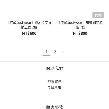
售完
【佳葳Justwear】簡約文字抓
【佳葳Justwear】甜美繡花滾
皺上衣 2色
邊T恤
NT$600
NT$800
1
2
關於我們
門市資訊
品牌故事
顧客服務