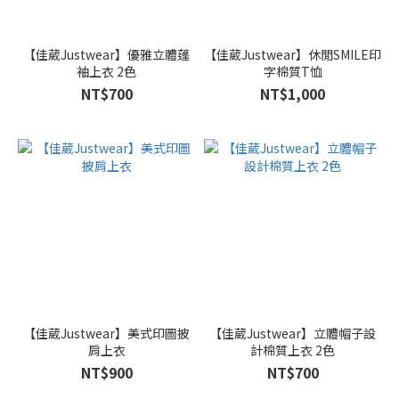
白
色
(17)
【佳葳Justwear】優雅立體蓬
【佳葳Justwear】休閒SMILE印
袖上衣 2色
字棉質T恤
黑
色
NT$700
NT$1,000
(17)
粉
色
(14)
藍
色
(14)
紅
色
(10)
【佳葳Justwear】美式印圖披
【佳葳Justwear】立體帽子設
肩上衣
計棉質上衣 2色
咖
NT$900
NT$700
色
(8)