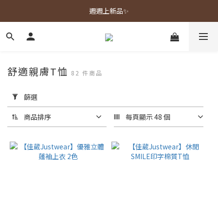
週週上新品✨
春夏新品上市🌿
春夏新品上市🌿
舒適親膚T恤
82 件商品
套
用
篩選
篩
選
商品排序
每頁顯示 48 個
(0/20)
顏
色
灰
色
(26)