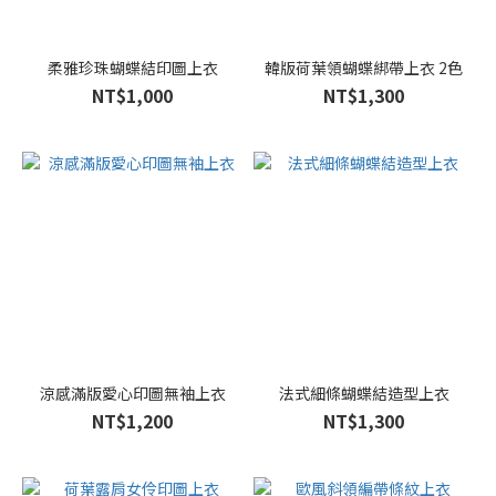
(223)
白色
(145)
柔雅珍珠蝴蝶結印圖上衣
韓版荷葉領蝴蝶綁帶上衣 2色
NT$1,000
NT$1,300
粉色
(131)
咖色
(110)
灰色
(104)
米
色
(89)
綠
涼感滿版愛心印圖無袖上衣
法式細條蝴蝶結造型上衣
色
NT$1,200
NT$1,300
(78)
桔
色