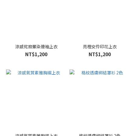
涼感侘寂暈染連袖上衣
亮橙女伶印花上衣
NT$1,200
NT$1,200
涼感氣質素雅胸褶上衣
格紋透膚綁結罩衫 2色