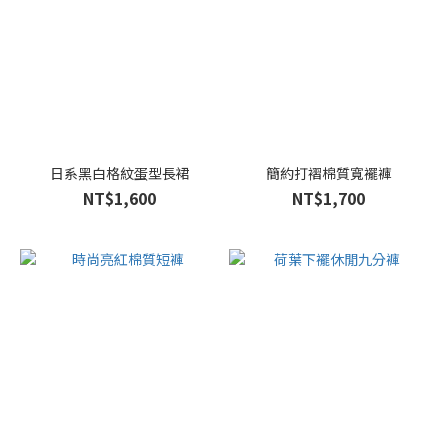
日系黑白格紋蛋型長裙
簡約打褶棉質寬襬褲
NT$1,600
NT$1,700