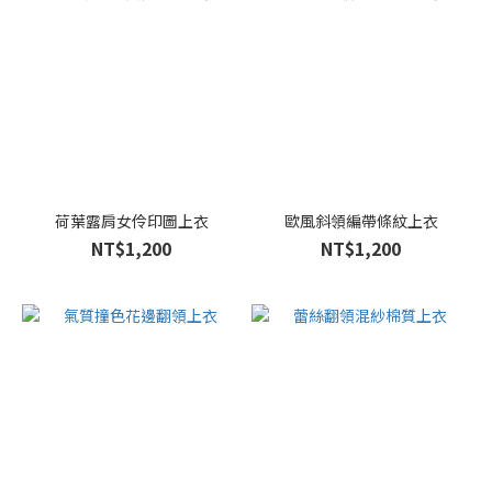
(53)
看
更
多
尺
寸
荷葉露肩女伶印圖上衣
歐風斜領編帶條紋上衣
L
NT$1,200
NT$1,200
(521)
M
(508)
F
(445)
XL
(424)
2L