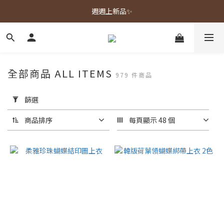
春夏新品上市🌿
週週上新品✨
春夏新品上市🌿
全部商品 ALL ITEMS
979 件商品
套
用
篩選
篩
選
商品排序
每頁顯示 48 個
(0/20)
顏
色
黑色
(238)
藍色