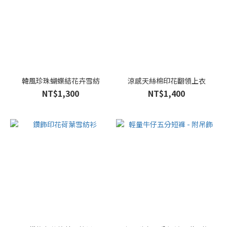
韓風珍珠蝴蝶結花卉雪紡
涼感天絲棉印花翻領上衣
NT$1,300
NT$1,400