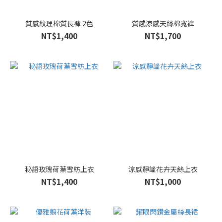
XL
(374)
質感紋理棉質長褲 2色
質感涼感天絲棉寬褲
2L
NT$1,400
NT$1,700
(63)
F
(17)
Ｍ
(6)
Ｌ
(2)
秘語玫瑰荷葉雪紡上衣
涼感靜謐花卉天絲上衣
NT$1,400
NT$1,000