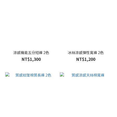
卡
其
色
(23)
灰
色
(23)
看
涼感機能五分短褲 2色
冰絲涼感彈性寬褲 2色
更
NT$1,300
NT$1,200
多
尺
寸
L
(445)
M
(441)