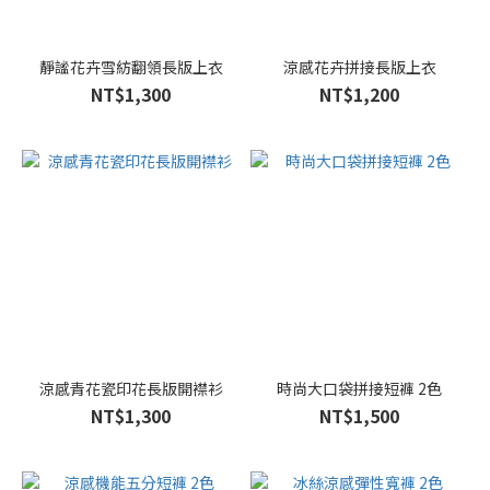
色
(99)
粉
靜謐花卉雪紡翻領長版上衣
涼感花卉拼接長版上衣
色
NT$1,300
NT$1,200
(79)
白
色
(61)
咖
色
(58)
綠
色
(35)
涼感青花瓷印花長版開襟衫
時尚大口袋拼接短褲 2色
米
NT$1,300
NT$1,500
色
(32)