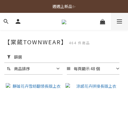
春夏新品上市🌿
週週上新品✨
春夏新品上市🌿
【棠葳TOWNWEAR】
464 件商品
套
用
篩選
篩
選
商品排序
每頁顯示 48 個
(0/20)
顏
色
黑色
(112)
藍